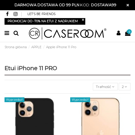
DARMOWA DOSTAWA OD 99 PLN
KOD:
DOSTAWA99
LET'S BE FRIENDS
PROMOCJA! DO -70% NA ETUI Z NADRUKIEM
0
Strona główna
APPLE
Apple iPhone 11 Pro
Etui iPhone 11 PRO
Trafność
2
Wyprzedaż!
Wyprzedaż!