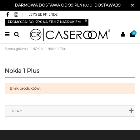
DARMOWA DOSTAWA OD 99 PLN
KOD:
DOSTAWA99
LET'S BE FRIENDS
PROMOCJA! DO -70% NA ETUI Z NADRUKIEM
0
Strona główna
NOKIA
Nokia 1 Plus
Nokia 1 Plus
Brak produktów.
FILTRY