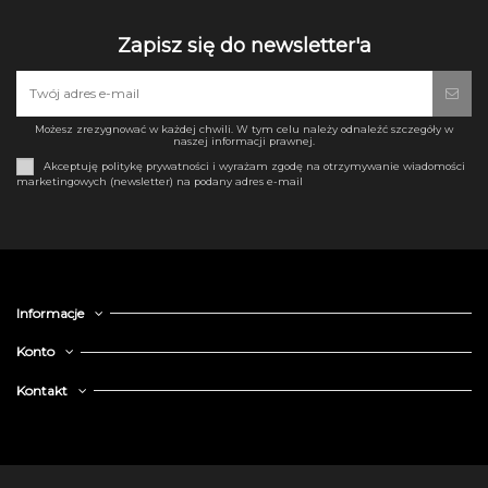
Zapisz się do newsletter'a
Możesz zrezygnować w każdej chwili. W tym celu należy odnaleźć szczegóły w
naszej informacji prawnej.
Akceptuję politykę prywatności i wyrażam zgodę na otrzymywanie wiadomości
marketingowych (newsletter) na podany adres e-mail
Informacje
Konto
Kontakt