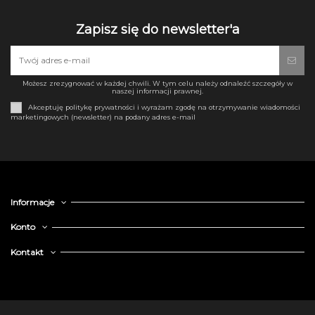
Zapisz się do newsletter'a
Możesz zrezygnować w każdej chwili. W tym celu należy odnaleźć szczegóły w
naszej informacji prawnej.
Akceptuję politykę prywatności i wyrażam zgodę na otrzymywanie wiadomości
marketingowych (newsletter) na podany adres e-mail
Informacje
Konto
Kontakt