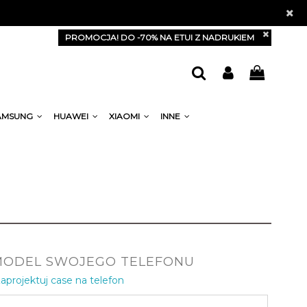
PROMOCJA! DO -70% NA ETUI Z NADRUKIEM
AMSUNG
HUAWEI
XIAOMI
INNE
MODEL SWOJEGO TELEFONU
aprojektuj case na telefon