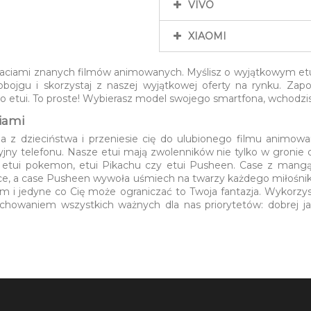
VIVO
XIAOMI
taciami znanych filmów animowanych. Myślisz o wyjątkowym etui 
ojgu i skorzystaj z naszej wyjątkowej oferty na rynku. Zapoz
 etui. To proste! Wybierasz model swojego smartfona, wchodzisz 
iami
 z dzieciństwa i przeniesie cię do ulubionego filmu animowa
yjny telefonu. Nasze etui mają zwolenników nie tylko w gronie dz
ą, etui pokemon, etui Pikachu czy etui Pusheen. Case z mang
ce, a case Pusheen wywoła uśmiech na twarzy każdego miłośnik
i jedyne co Cię może ograniczać to Twoja fantazja. Wykorzystaj
chowaniem wszystkich ważnych dla nas priorytetów: dobrej jak