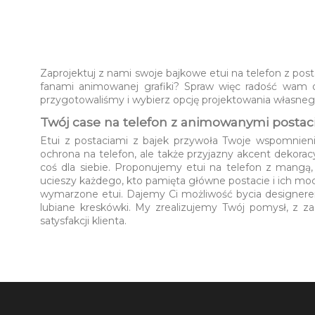
Zaprojektuj z nami swoje bajkowe etui na telefon z pos
fanami animowanej grafiki? Spraw więc radość wam ob
przygotowaliśmy i wybierz opcję projektowania własnego
Twój case na telefon z animowanymi postac
Etui z postaciami z bajek przywoła Twoje wspomnienia
ochrona na telefon, ale także przyjazny akcent dekorac
coś dla siebie. Proponujemy etui na telefon z mang
ucieszy każdego, kto pamięta główne postacie i ich mo
wymarzone etui. Dajemy Ci możliwość bycia designerem 
lubiane kreskówki. My zrealizujemy Twój pomysł, z za
satysfakcji klienta.