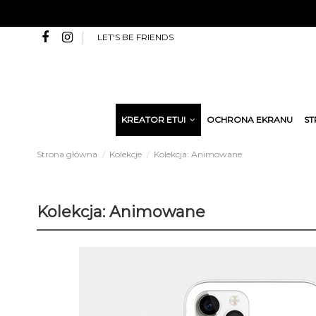
LET'S BE FRIENDS
KREATOR ETUI
OCHRONA EKRANU
ST
Strona główna
Kolekcje
Kolekcja: Animowane
Kolekcja: Animowane