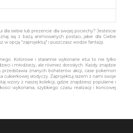
dla siebie lub prezencie dla swojej pociechy? Jesteście
naj się z bazą animowanych postaci, jakie dla Ciebie
w opcję "zaprojektuj" i puszczasz wodze fantazji.
nego. Kolorowe i starannie wykonane etui to nie tylko
ieci i młodzieży, ale również dorosłych. Każdy znajdzie
ą przedstawia znanych bohaterów akcji, case pokemon
a cukierkowej słodyczy. Zaprojektuj razem z nami swoje
 wzory z naszej kolekcji, gdzie znajdziesz popularne i
ości wykonania, szybkiego czasu realizacji i końcowej