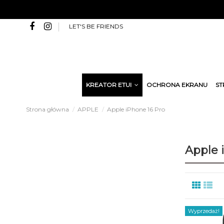
LET'S BE FRIENDS
KREATOR ETUI
OCHRONA EKRANU
ST
Strona główna
APPLE
Apple iPhone 16 Pro
Apple 
Wyprzedaż!