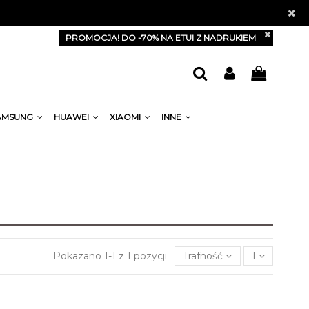
PROMOCJA! DO -70% NA ETUI Z NADRUKIEM
AMSUNG
HUAWEI
XIAOMI
INNE
Pokazano 1-1 z 1 pozycji
Trafność
1