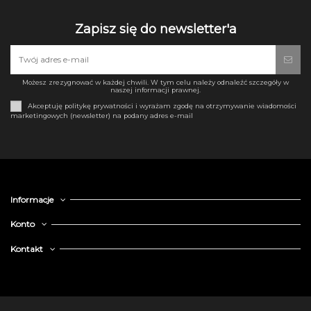
Zapisz się do newsletter'a
Możesz zrezygnować w każdej chwili. W tym celu należy odnaleźć szczegóły w
naszej informacji prawnej.
Akceptuję politykę prywatności i wyrażam zgodę na otrzymywanie wiadomości
marketingowych (newsletter) na podany adres e-mail
Informacje
Konto
Kontakt