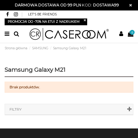
DARMOWA DOSTAWA OD 99 PLN
KOD:
DOSTAWA99
LET'S BE FRIENDS
PROMOCJA! DO -70% NA ETUI Z NADRUKIEM
0
Strona główna
SAMSUNG
Samsung Galaxy M21
Samsung Galaxy M21
Brak produktów.
FILTRY