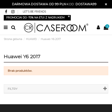
DARMOWA DOSTAWA OD 99 PLN
KOD:
DOSTAWA99
LET'S BE FRIENDS
PROMOCJA! DO -70% NA ETUI Z NADRUKIEM
0
Strona główna
HUAWEI
Huawei Y6 2017
Huawei Y6 2017
Brak produktów.
FILTRY