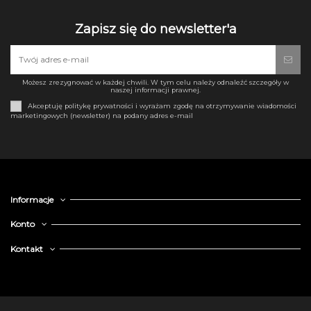
Zapisz się do newsletter'a
Możesz zrezygnować w każdej chwili. W tym celu należy odnaleźć szczegóły w
naszej informacji prawnej.
Akceptuję politykę prywatności i wyrażam zgodę na otrzymywanie wiadomości
marketingowych (newsletter) na podany adres e-mail
Informacje
Konto
Kontakt