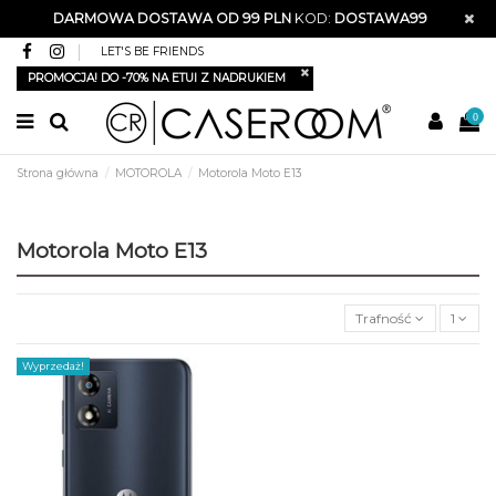
DARMOWA DOSTAWA OD 99 PLN
KOD:
DOSTAWA99
LET'S BE FRIENDS
PROMOCJA! DO -70% NA ETUI Z NADRUKIEM
0
Strona główna
MOTOROLA
Motorola Moto E13
Motorola Moto E13
Trafność
1
Wyprzedaż!