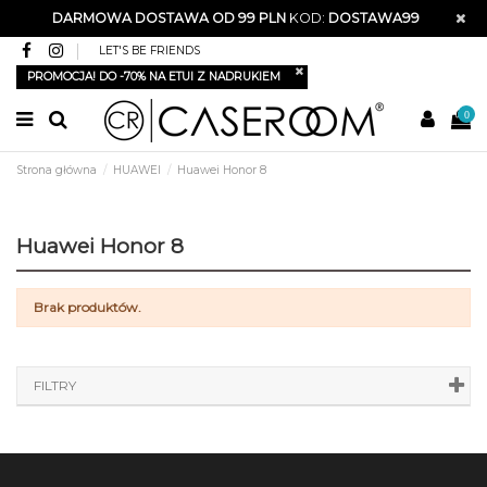
DARMOWA DOSTAWA OD 99 PLN
KOD:
DOSTAWA99
LET'S BE FRIENDS
PROMOCJA! DO -70% NA ETUI Z NADRUKIEM
0
Strona główna
HUAWEI
Huawei Honor 8
Huawei Honor 8
Brak produktów.
FILTRY