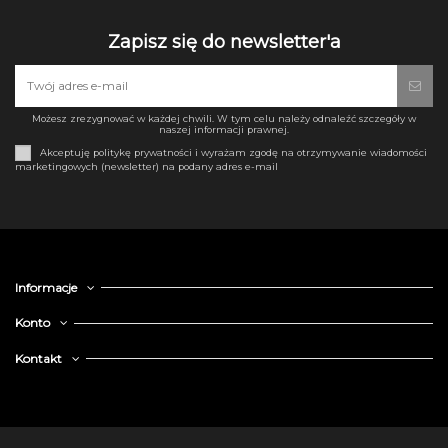
Zapisz się do newsletter'a
Możesz zrezygnować w każdej chwili. W tym celu należy odnaleźć szczegóły w
naszej informacji prawnej.
Akceptuję politykę prywatności i wyrażam zgodę na otrzymywanie wiadomości
marketingowych (newsletter) na podany adres e-mail
Informacje
Konto
Kontakt