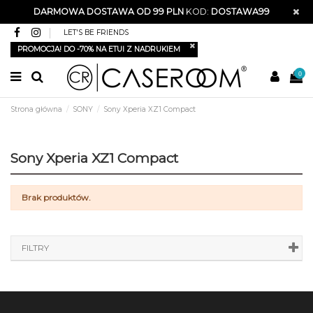
DARMOWA DOSTAWA OD 99 PLN
KOD:
DOSTAWA99
LET'S BE FRIENDS
PROMOCJA! DO -70% NA ETUI Z NADRUKIEM
0
Strona główna
SONY
Sony Xperia XZ1 Compact
Sony Xperia XZ1 Compact
Brak produktów.
FILTRY