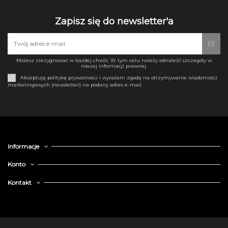
Zapisz się do newsletter'a
Możesz zrezygnować w każdej chwili. W tym celu należy odnaleźć szczegóły w
naszej informacji prawnej.
Akceptuję politykę prywatności i wyrażam zgodę na otrzymywanie wiadomości
marketingowych (newsletter) na podany adres e-mail
Informacje
Konto
Kontakt