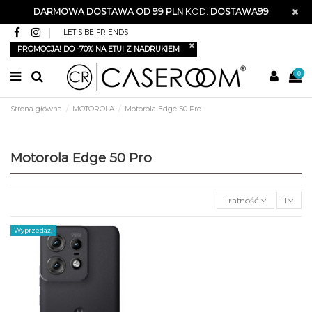
DARMOWA DOSTAWA OD 99 PLN
KOD:
DOSTAWA99
LET'S BE FRIENDS
PROMOCJA! DO -70% NA ETUI Z NADRUKIEM
0
Strona główna
MOTOROLA
Motorola Edge 50 Pro
Motorola Edge 50 Pro
Trafność
1
Wyprzedaż!