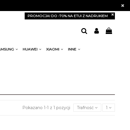
PROMOCJA! DO -70% NA ETUI Z NADRUKIEM
AMSUNG
HUAWEI
XIAOMI
INNE
Pokazano 1-1 z 1 pozycji
Trafność
1