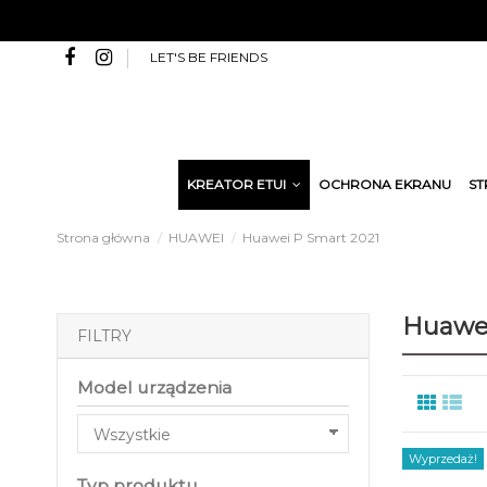
LET'S BE FRIENDS
KREATOR ETUI
OCHRONA EKRANU
ST
Strona główna
HUAWEI
Huawei P Smart 2021
Huawei
FILTRY
Model urządzenia
Wyprzedaż!
Typ produktu