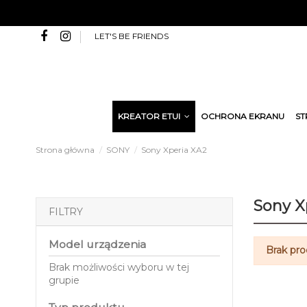
LET'S BE FRIENDS
KREATOR ETUI
OCHRONA EKRANU
ST
Strona główna
SONY
Sony Xperia XA2
Sony X
FILTRY
Model urządzenia
Brak pr
Brak możliwości wyboru w tej
grupie