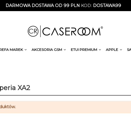
DARMOWA DOSTAWA OD 99 PLN
KOD:
DOSTAWA99
REFA MAREK
AKCESORIA GSM
ETUI PREMIUM
APPLE
S
peria XA2
oduktów.