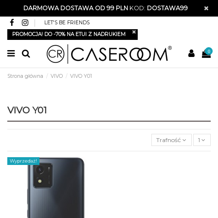
DARMOWA DOSTAWA OD 99 PLN
KOD:
DOSTAWA99
LET'S BE FRIENDS
PROMOCJA! DO -70% NA ETUI Z NADRUKIEM
0
Strona główna
VIVO
VIVO Y01
VIVO Y01
Trafność
1
Wyprzedaż!