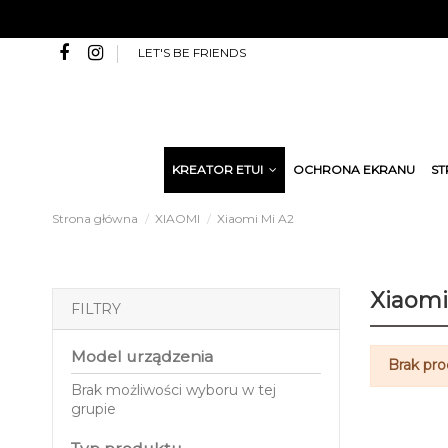
LET'S BE FRIENDS
KREATOR ETUI
OCHRONA EKRANU
ST
Strona główna
XIAOMI
Xiaomi Mi A2
Xiaomi
FILTRY
Model urządzenia
Brak pr
Brak możliwości wyboru w tej
grupie