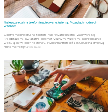
Najlepsze etui na telefon inspirowane jesienią. Przegląd modnych
wzorów
Odkryj modne etui na telefon inspirowane jesienią! Zachwyć się
krajobrazami, kwiatami i geometrycznymi wzorami, które idealnie
wpisują się w jesienne trendy. Twój smartfon też zasługuje na stylową
metamorfozę!
Czytaj dalej