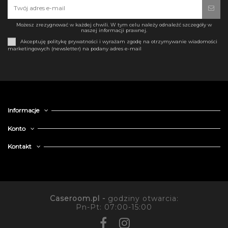
Możesz zrezygnować w każdej chwili. W tym celu należy odnaleźć szczegóły w
naszej informacji prawnej.
Akceptuję politykę prywatności i wyrażam zgodę na otrzymywanie wiadomości
marketingowych (newsletter) na podany adres e-mail
Informacje
Konto
Kontakt
Caseroom.pl -
godziny otwarcia:
Pn-Pt: 07:00-15:00