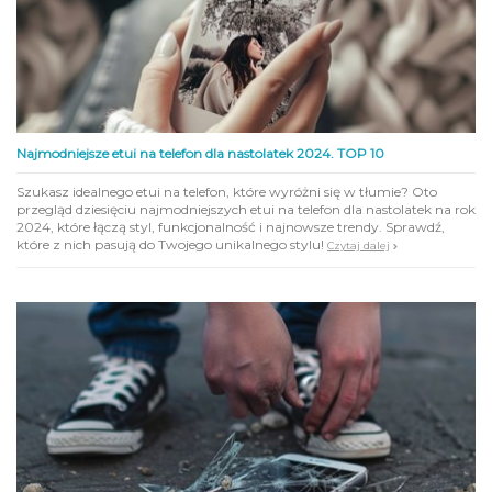
Najmodniejsze etui na telefon dla nastolatek 2024. TOP 10
Szukasz idealnego etui na telefon, które wyróżni się w tłumie? Oto
przegląd dziesięciu najmodniejszych etui na telefon dla nastolatek na rok
2024, które łączą styl, funkcjonalność i najnowsze trendy. Sprawdź,
które z nich pasują do Twojego unikalnego stylu!
Czytaj dalej