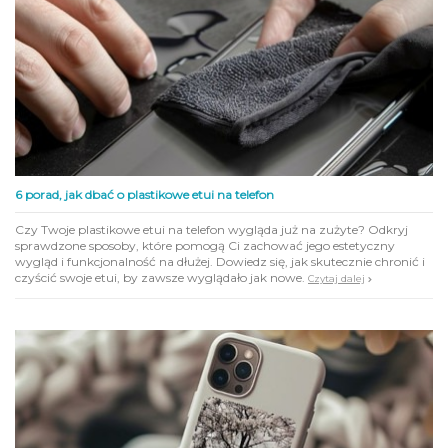
6 porad, jak dbać o plastikowe etui na telefon
Czy Twoje plastikowe etui na telefon wygląda już na zużyte? Odkryj
sprawdzone sposoby, które pomogą Ci zachować jego estetyczny
wygląd i funkcjonalność na dłużej. Dowiedz się, jak skutecznie chronić i
czyścić swoje etui, by zawsze wyglądało jak nowe.
Czytaj dalej