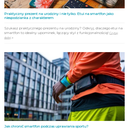
Praktyczny prezent na urodziny i nie tylko. Etui na smartfon jako
niespodzianka z charakterem
Szukasz praktycznego prezentu na urodziny? Odkryj, dlaczego etui na
smartfon to idealny upominek, łączący styl z funkcjonalnością!
Czytaj
dalej
Jak chronić smartfon podczas uprawiania sportu?