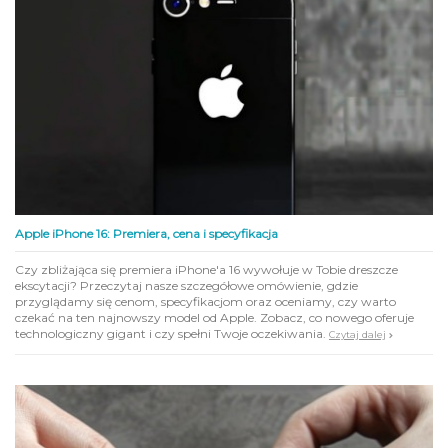
Apple iPhone 16: Premiera, cena i specyfikacja
Czy zbliżająca się premiera iPhone'a 16 wywołuje w Tobie dreszcze
ekscytacji? Przeczytaj nasze szczegółowe omówienie, gdzie
przyglądamy się cenom, specyfikacjom oraz oceniamy, czy warto
czekać na ten najnowszy model od Apple. Zobacz, co nowego oferuje
technologiczny gigant i czy spełni Twoje oczekiwania.
Czytaj dalej