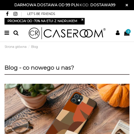
DARMOWA DOSTAWA OD 99 PLN
KOD:
DOSTAWA99
LET'S BE FRIENDS
PROMOCJA! DO -70% NA ETUI Z NADRUKIEM
0
Strona główna
Blog
Blog - co nowego u nas?