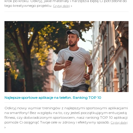
krok po kroku. Odkryj, jakie materiały i narzędzia będą Ci potrzebne do
tego kreatywnego projektu.
Czytaj dalej
Najlepsze sportowe aplikacje na telefon. Ranking TOP 10
Odkryj nowy wymiar treningów z najlepszymi sportowymi aplikacjami
na smartfony! Bez względu na to, czy jesteś początkującym entuzjastą
fitness, czy doświadczonym sportowcem, nasz ranking TOP 10 aplikacji
pomoże Ci osiągnąć Twoje cele w zdrowy i efektywny sposób.
Czytaj dalej