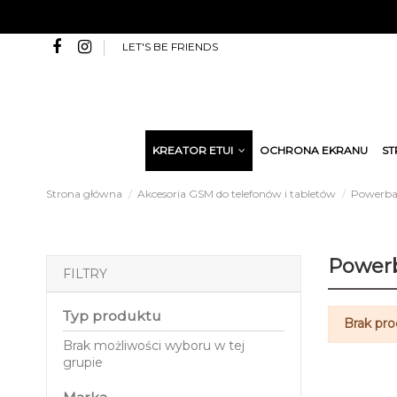
LET'S BE FRIENDS
KREATOR ETUI
OCHRONA EKRANU
ST
Strona główna
Akcesoria GSM do telefonów i tabletów
Powerba
Power
FILTRY
Typ produktu
Brak pr
Brak możliwości wyboru w tej
grupie