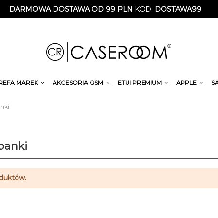
DARMOWA DOSTAWA OD 99 PLN
KOD:
DOSTAWA99
REFA MAREK
AKCESORIA GSM
ETUI PREMIUM
APPLE
S
nki
banki
oduktów.