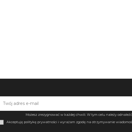
Możesz zrezygnować w każdej chwili. W tym celu należy odnaleźć 
Akceptuję politykę prywatności i wyrażam zgodę na otrzymywanie wiadomośc