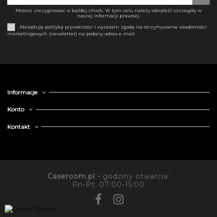
Możesz zrezygnować w każdej chwili. W tym celu należy odnaleźć szczegóły w
naszej informacji prawnej.
Akceptuję politykę prywatności i wyrażam zgodę na otrzymywanie wiadomości
marketingowych (newsletter) na podany adres e-mail
Informacje
Konto
Kontakt
Caseroom.pl -
godziny otwarcia:
Pn-Pt: 07:00-15:00