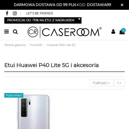
DARMOWA DOSTAWA OD 99 PLN
KOD:
DOSTAWA99
LET'S BE FRIENDS
PROMOCJA! DO -70% NA ETUI Z NADRUKIEM
0
Strona główna
HUAWEI
Huawei P40 Lite 5G
Etui Huawei P40 Lite 5G i akcesoria
Trafność
1
Wyprzedaż!