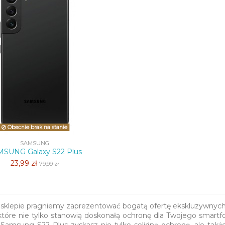
Obecnie brak na stanie
SAMSUNG
SUNG Galaxy S22 Plus
23,99 zł
79,99 zł
klepie pragniemy zaprezentować bogatą ofertę ekskluzywnych
które nie tylko stanowią doskonałą ochronę dla Twojego smartfon
 Samsung S22 Plus zyskasz nie tylko solidną ochronę, ale takż