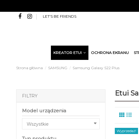
LET'S BE FRIENDS
KREATOR ETUI
OCHRONA EKRANU
ST
Strona główna
SAMSUNG
Samsung Galaxy S22 Plus
Etui S
FILTRY
Model urządzenia
Wyprzedaż!
Typ produktu