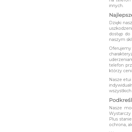
innych.
Najlepsz
Dzięki nas
uszkodzen
dostęp do 
naszym skle
Oferujem
charaktery
uderzeniam
telefon pr
którzy ceni
Nasze etui
indywidual
wszystkich 
Podkreśl
Nasze mode
Wystarczy 
Plus stani
ochrona, al