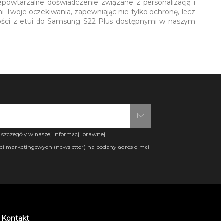
epowtarzalne doświadczenie związane z personalizacją i
i Twoje oczekiwania, zapewniając nie tylko ochronę, lecz
wości z etui do Samsung S22 Plus dostępnymi w naszym
szczegóły w naszej informacji prawnej.
i marketingowych (newsletter) na podany adres e-mail
Kontakt