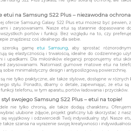
e etui na Samsung S22 Plus – niezawodna ochrona
zej ofercie Samsung Galaxy S22 Plus etui możesz być pewien, 
iami i zarysowaniami. Nasze etui są starannie dopasowane 
wszystkich portów i funkcji. Bez względu na to, czy preferu
pie znajdziesz coś idealnego dla siebie.
y szeroką gamę
etui Samsung
, aby sprostać różnorodny
zują się elastycznością i trwałością, idealne do codziennego u
i i upadkami. Dla miłośników elegancji proponujemy etui skórz
zed zarysowaniami. Natomiast gumowe matowe etui na telefo
ą sobie minimalistyczny design i antypoślizgową powierzchnię.
 są nie tylko praktyczne, ale także stylowe, dostępne w różnyc
nego stylu. Ponadto, dbamy o detale, zapewniając, że etui s
funkcji telefonu, w tym aparatu, portów ładowania i przycisków.
 styl swojego Samsung S22 Plus – etui na topie!
le nie tylko chronią, ale także dodają charakteru. Oferuj
wybrać ulubione zdjęcie, projekt graficzny lub skorzystać z n
e się wyjątkowy i odzwierciedli Twój indywidualny styl. Nasze e
e także szansa na wyrażenie swojej kreatywności i indywidualnośc