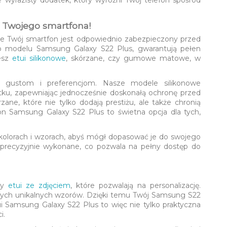
 Twojego smartfona!
że Twój smartfon jest odpowiednio zabezpieczony przed
do modelu Samsung Galaxy S22 Plus, gwarantują pełen
jesz
etui silikonowe
, skórzane, czy gumowe matowe, w
m gustom i preferencjom. Nasze modele silikonowe
żytku, zapewniając jednocześnie doskonałą ochronę przed
ane, które nie tylko dodają prestiżu, ale także chronią
n Samsung Galaxy S22 Plus to świetna opcja dla tych,
h kolorach i wzorach, abyś mógł dopasować je do swojego
ą precyzyjnie wykonane, co pozwala na pełny dostęp do
emy
etui ze zdjęciem
, które pozwalają na personalizację.
aszych unikalnych wzorów. Dzięki temu Twój Samsung S22
tui Samsung Galaxy S22 Plus to więc nie tylko praktyczna
i.