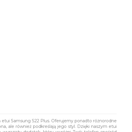
 etui Samsung S22 Plus. Oferujemy ponadto różnorodne
a, ale również podkreślają jego styl. Dzięki naszym etui
e wyrazisty dodatek, który wyróżni Twój telefon spośród