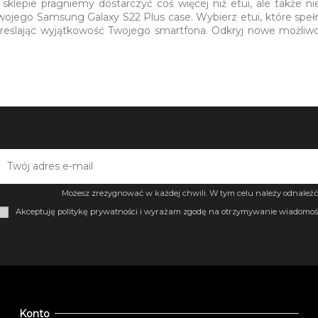
klepie pragniemy dostarczyć coś więcej niż etui, ale także ni
Twojego Samsung Galaxy S22 Plus case. Wybierz etui, które spełn
reślając wyjątkowość Twojego smartfona. Odkryj nowe możli
Możesz zrezygnować w każdej chwili. W tym celu należy odnaleźć 
Akceptuję politykę prywatności i wyrażam zgodę na otrzymywanie wiadomośc
Konto