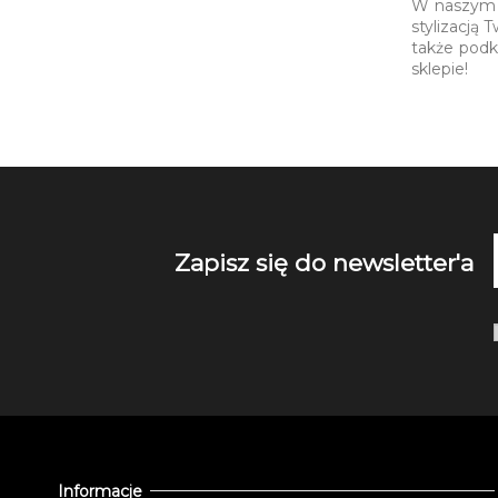
W naszym s
stylizacją 
także podk
sklepie!
Zapisz się do newsletter'a
Informacje