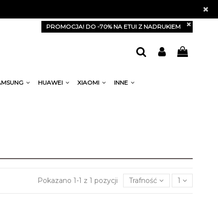
PROMOCJA! DO -70% NA ETUI Z NADRUKIEM
AMSUNG
HUAWEI
XIAOMI
INNE
Pokazano 1-1 z 1 pozycji
Trafność
1