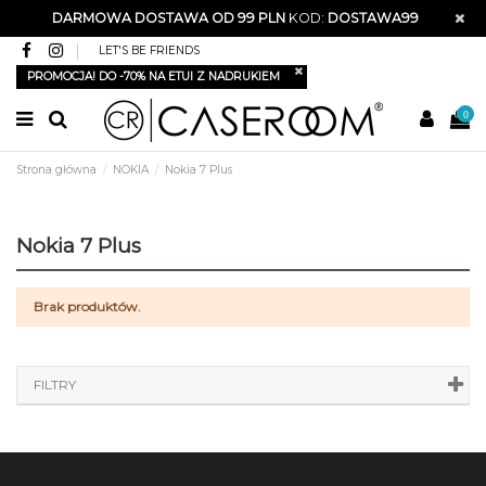
DARMOWA DOSTAWA OD 99 PLN
KOD:
DOSTAWA99
LET'S BE FRIENDS
PROMOCJA! DO -70% NA ETUI Z NADRUKIEM
0
Strona główna
NOKIA
Nokia 7 Plus
Nokia 7 Plus
Brak produktów.
FILTRY