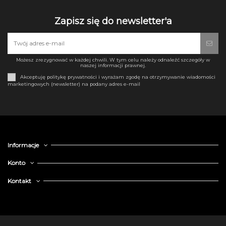
Zapisz się do newsletter'a
Możesz zrezygnować w każdej chwili. W tym celu należy odnaleźć szczegóły w
naszej informacji prawnej.
Akceptuję politykę prywatności i wyrażam zgodę na otrzymywanie wiadomości
marketingowych (newsletter) na podany adres e-mail
Informacje
Konto
Kontakt