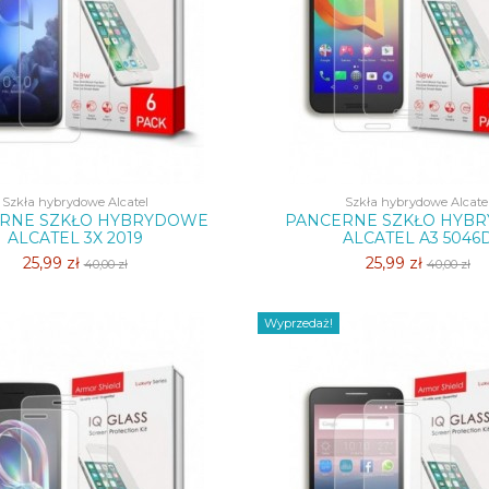
Szkła hybrydowe Alcatel
Szkła hybrydowe Alcate
RNE SZKŁO HYBRYDOWE
PANCERNE SZKŁO HYB
ALCATEL 3X 2019
ALCATEL A3 5046
25,99 zł
25,99 zł
40,00 zł
40,00 zł
Wyprzedaż!