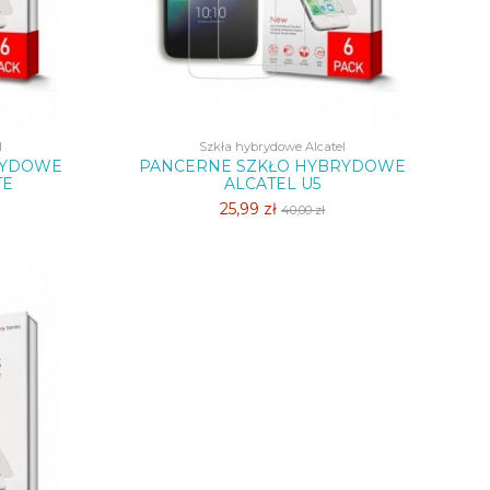
l
Szkła hybrydowe Alcatel
RYDOWE
PANCERNE SZKŁO HYBRYDOWE
TE
ALCATEL U5
25,99 zł
40,00 zł