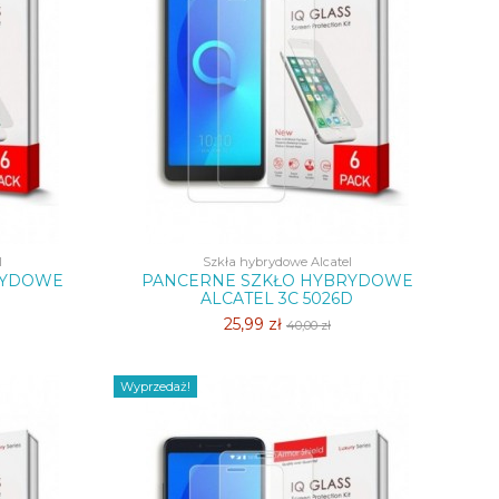
l
Szkła hybrydowe Alcatel
RYDOWE
PANCERNE SZKŁO HYBRYDOWE
ALCATEL 3C 5026D
25,99 zł
40,00 zł
Wyprzedaż!