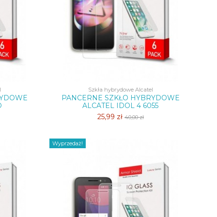
l
Szkła hybrydowe Alcatel
RYDOWE
PANCERNE SZKŁO HYBRYDOWE
D
ALCATEL IDOL 4 6055
25,99 zł
40,00 zł
Wyprzedaż!