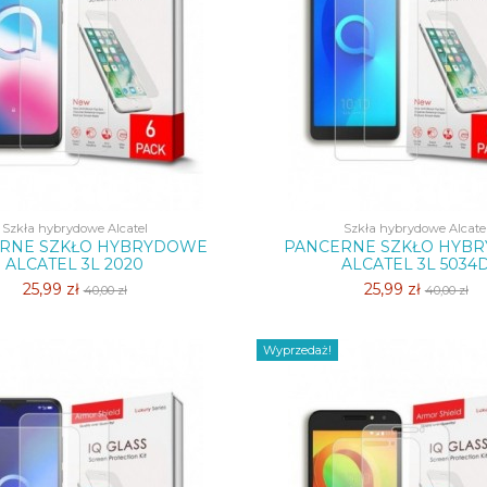
Szkła hybrydowe Alcatel
Szkła hybrydowe Alcate
RNE SZKŁO HYBRYDOWE
PANCERNE SZKŁO HYB
ALCATEL 3L 2020
ALCATEL 3L 5034
25,99 zł
25,99 zł
40,00 zł
40,00 zł
Wyprzedaż!