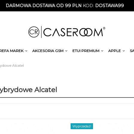
DARMOWA DOSTAWA OD 99 PLN
KOD:
DOSTAWA99
REFA MAREK
AKCESORIA GSM
ETUI PREMIUM
APPLE
S
ydowe Alcatel
hybrydowe Alcatel
Wyprzedaż!