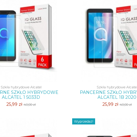
Szkła hybrydowe Alcatel
Szkła hybrydowe Alcate
RNE SZKŁO HYBRYDOWE
PANCERNE SZKŁO HYB
ALCATEL 1 5033D
ALCATEL 1B 2020
25,99 zł
25,99 zł
40,00 zł
40,00 zł
Wyprzedaż!