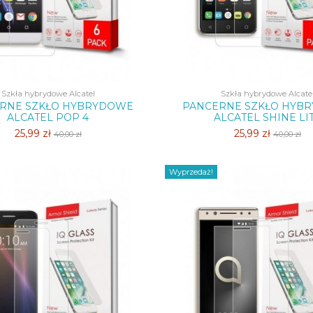
Szkła hybrydowe Alcatel
Szkła hybrydowe Alcate
RNE SZKŁO HYBRYDOWE
PANCERNE SZKŁO HYB
ALCATEL POP 4
ALCATEL SHINE LI
25,99 zł
25,99 zł
40,00 zł
40,00 zł
Wyprzedaż!