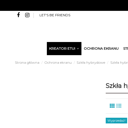
LET'S BE FRIENDS
KREATOR ETUI
OCHRONA EKRANU
ST
Strona główna
Ochrona ekranu
Szkła hybrydowe
Szkła hybr
Szkła 
Wyprzedaż!