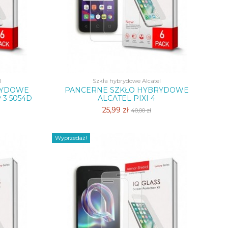
l
Szkła hybrydowe Alcatel
RYDOWE
PANCERNE SZKŁO HYBRYDOWE
3 5054D
ALCATEL PIXI 4
25,99 zł
40,00 zł
Wyprzedaż!