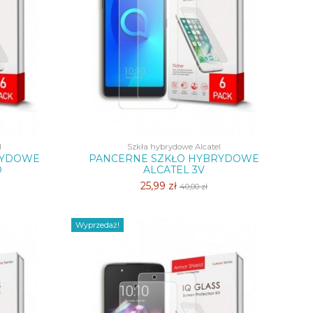
l
Szkła hybrydowe Alcatel
RYDOWE
PANCERNE SZKŁO HYBRYDOWE
D
ALCATEL 3V
25,99 zł
40,00 zł
Wyprzedaż!