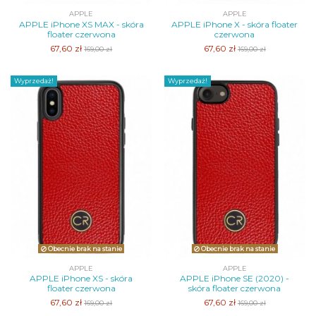
APPLE
APPLE
APPLE iPhone XS MAX - skóra
APPLE iPhone X - skóra floater
floater czerwona
czerwona
67,60 zł
67,60 zł
169,00 zł
169,00 zł
Wyprzedaż!
Wyprzedaż!
Obecnie brak na stanie
Obecnie brak na stanie
APPLE
APPLE
APPLE iPhone XS - skóra
APPLE iPhone SE (2020) -
floater czerwona
skóra floater czerwona
67,60 zł
67,60 zł
169,00 zł
169,00 zł