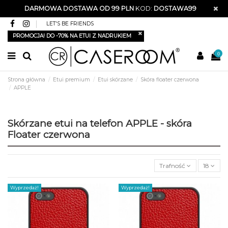
DARMOWA DOSTAWA OD 99 PLN
KOD:
DOSTAWA99
LET'S BE FRIENDS
PROMOCJA! DO -70% NA ETUI Z NADRUKIEM
0
Strona główna
Etui premium
Etui skórzane
Skóra floater czerwona
APPLE
Skórzane etui na telefon APPLE - skóra
Floater czerwona
Trafność
18
Wyprzedaż!
Wyprzedaż!