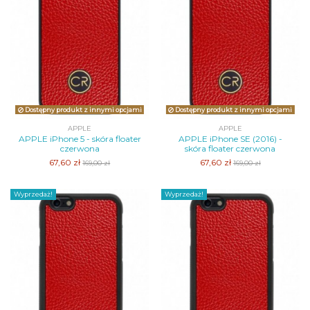
Dostępny produkt z innymi opcjami
Dostępny produkt z innymi opcjami
APPLE
APPLE
APPLE iPhone 5 - skóra floater
APPLE iPhone SE (2016) -
czerwona
skóra floater czerwona
67,60 zł
67,60 zł
169,00 zł
169,00 zł
Wyprzedaż!
Wyprzedaż!