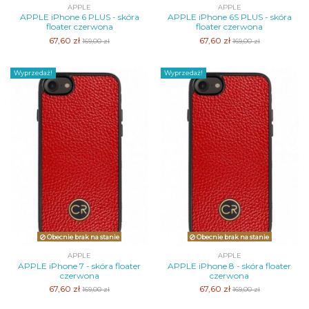
APPLE
APPLE
APPLE iPhone 6 PLUS - skóra
APPLE iPhone 6S PLUS - skóra
floater czerwona
floater czerwona
67,60 zł
67,60 zł
169,00 zł
169,00 zł
Wyprzedaż!
Wyprzedaż!
Obecnie brak na stanie
Obecnie brak na stanie
APPLE
APPLE
APPLE iPhone 7 - skóra floater
APPLE iPhone 8 - skóra floater
czerwona
czerwona
67,60 zł
67,60 zł
169,00 zł
169,00 zł