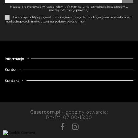
Możesz zrezygnować w każdej chwili. W tym celu należy odnaleźć szczegóły w
naszej informacji prawnej.
Akceptuję politykę prywatności i wyrażam zgodę na otrzymywanie wiadomości
marketingowych (newsletter) na podany adres e-mail
Informacje
Konto
Kontakt
Caseroom.pl -
godziny otwarcia:
Pn-Pt: 07:00-15:00