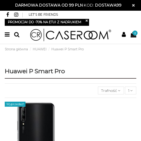
DARMOWA DOSTAWA OD 99 PLN
KOD:
DOSTAWA99
LET'S BE FRIENDS
PROMOCJA! DO -70% NA ETUI Z NADRUKIEM
0
Strona główna
HUAWEI
Huawei P Smart Pro
Huawei P Smart Pro
Trafność
1
Wyprzedaż!