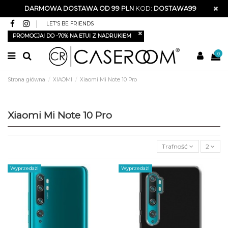
DARMOWA DOSTAWA OD 99 PLN
KOD:
DOSTAWA99
LET'S BE FRIENDS
PROMOCJA! DO -70% NA ETUI Z NADRUKIEM
0
Strona główna
XIAOMI
Xiaomi Mi Note 10 Pro
Xiaomi Mi Note 10 Pro
Trafność
2
Wyprzedaż!
Wyprzedaż!