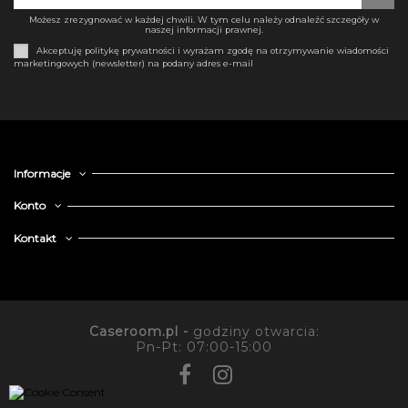
Możesz zrezygnować w każdej chwili. W tym celu należy odnaleźć szczegóły w
naszej informacji prawnej.
Akceptuję politykę prywatności i wyrażam zgodę na otrzymywanie wiadomości
marketingowych (newsletter) na podany adres e-mail
Informacje
Konto
Kontakt
Caseroom.pl -
godziny otwarcia:
Pn-Pt: 07:00-15:00