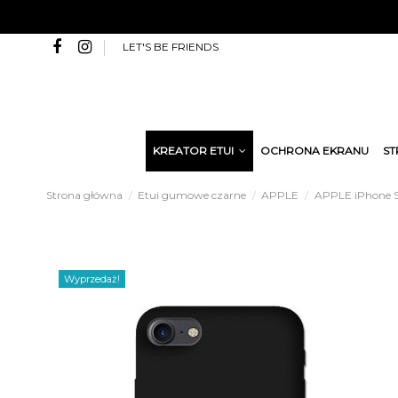
LET'S BE FRIENDS
KREATOR ETUI
OCHRONA EKRANU
ST
Strona główna
Etui gumowe czarne
APPLE
APPLE iPhone S
Wyprzedaż!