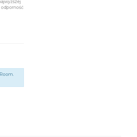
najwyższej
i odporność
eRoom.