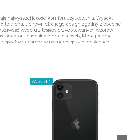
iają najwyższej jakości komfort użytkowania. Wysoka
o telefonu, ale również o jego design zgodny z obecnie
 możliwość wyboru z tysięcy przygotowanych wzorów
 kreator. To idealna oferta dla osób, które pragną
u najwyższą ochronę w najmodniejszych odsłonach.
Wyprzedaż!
Wyprz