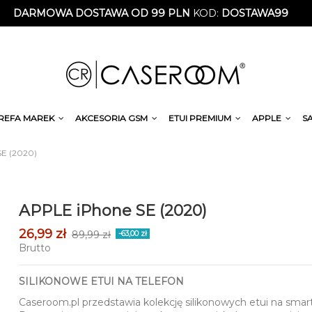
DARMOWA DOSTAWA OD 99 PLN
KOD:
DOSTAWA99
REFA MAREK
AKCESORIA GSM
ETUI PREMIUM
APPLE
S
E (2020)
APPLE iPhone SE (2020)
26,99 zł
89,99 zł
-63,00 zł
Brutto
SILIKONOWE ETUI NA TELEFON
Caseroom.pl przedstawia kolekcję silikonowych etui na smar