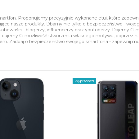
smartfon. Proponujemy precyzyjnie wykonane etui, które zapewn
sujące nasze produkty. Dbamy nie tylko o bezpieczeństwo Twojeg
sobowości - blogerzy, influencerzy oraz youtuberzy. Dajemy Ci
i dajemy Ci możliwość stworzenia własnego motywu, poprzez nasz
ciem. Zadbaj o bezpieczeństwo swojego smartfona - zapewnij m
Wyprzedaż!