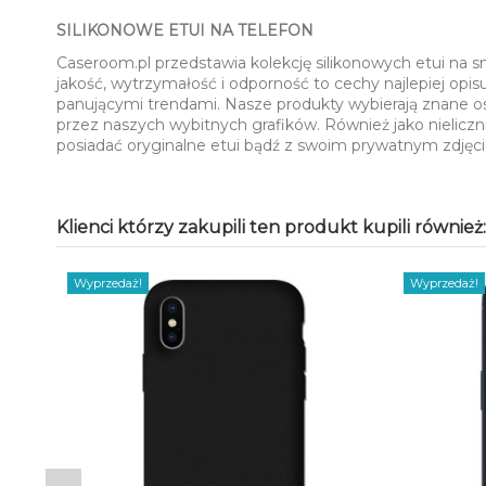
SILIKONOWE ETUI NA TELEFON
Caseroom.pl przedstawia kolekcję silikonowych etui na 
jakość, wytrzymałość i odporność to cechy najlepiej opi
panującymi trendami. Nasze produkty wybierają znane o
przez naszych wybitnych grafików. Również jako nieliczn
posiadać oryginalne etui bądź z swoim prywatnym zdję
Klienci którzy zakupili ten produkt kupili również:
Wyprzedaż!
Wyprzedaż!