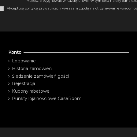
Możesz zrezygnować w każdej chwili. W tym celu należy odnaleźć 
Akceptuję politykę prywatności i wyrażam zgodę na otrzymywanie wiadomośc
Konto
Logowanie
Historia zamówień
Śledzenie zamówień gości
Rejestracja
Kupony rabatowe
Punkty lojalnościowe CaseRoom