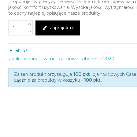
Proponujemy precyzyjnie wykonane etui, które zapewniają 
jakości komfort użytkowania. Wysoka jakość, wytrzymałość 
to cechy najlepiej opisujące nasze produkty.
Zaprojektuj
apple
iphone
czarne
gumowe
iphone se 2020
Za ten produkt przysługuje
100 pkt.
lojalnościowych Cas
Łącznie za produkty w koszyku -
100 pkt.
.