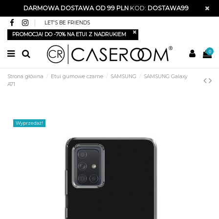
DARMOWA DOSTAWA OD 99 PLN
KOD:
DOSTAWA99
LET'S BE FRIENDS
PROMOCJA! DO -70% NA ETUI Z NADRUKIEM
0
Strona główna
Etui gumowe czarne
SAMSUNG
SAMSUNG Galaxy
A71
Wyprzedaż!