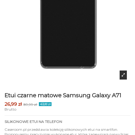
Etui czarne matowe Samsung Galaxy A71
26,99 zł
89,99 zł
-63,00 zł
Brutto
SILIKONOWE ETUI NA TELEFON
Caseroom.pl przedstawia kolekcję silikonowych etui na smartfon.
Proponujemy precyzyjnie wykonane etui, które zapewniają najwyższej