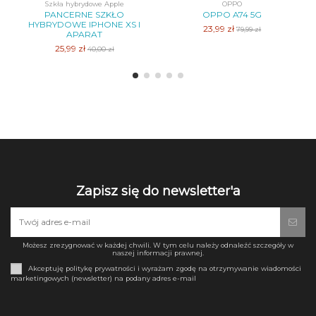
Szkła hybrydowe Apple
OPPO
PANCERNE SZKŁO
OPPO A74 5G
HYBRYDOWE IPHONE XS I
23,99 zł
79,99 zł
APARAT
25,99 zł
40,00 zł
Zapisz się do newsletter'a
Możesz zrezygnować w każdej chwili. W tym celu należy odnaleźć szczegóły w
naszej informacji prawnej.
Akceptuję politykę prywatności i wyrażam zgodę na otrzymywanie wiadomości
marketingowych (newsletter) na podany adres e-mail