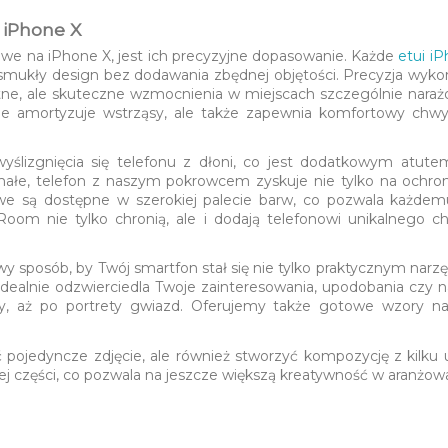
 iPhone X
owe na iPhone X, jest ich precyzyjne dopasowanie. Każde
etui i
go smukły design bez dodawania zbędnej objętości. Precyzja wyk
atne, ale skuteczne wzmocnienia w miejscach szczególnie naraż
ktywnie amortyzuje wstrząsy, ale także zapewnia komfortowy ch
 wyślizgnięcia się telefonu z dłoni, co jest dodatkowym atu
zymałe, telefon z naszym pokrowcem zyskuje nie tylko na ochroni
we są dostępne w szerokiej palecie barw, co pozwala każdemu
Room nie tylko chronią, ale i dodają telefonowi unikalnego c
wy sposób, by Twój smartfon stał się nie tylko praktycznym narz
dealnie odzwierciedla Twoje zainteresowania, upodobania czy
razy, aż po portrety gwiazd. Oferujemy także gotowe wzory
 pojedyncze zdjęcie, ale również stworzyć kompozycję z kilku 
cej części, co pozwala na jeszcze większą kreatywność w aranżow