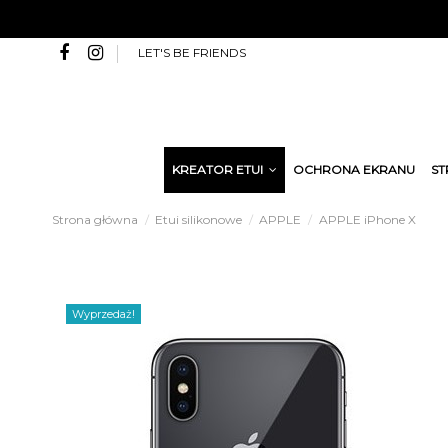
LET'S BE FRIENDS
KREATOR ETUI
OCHRONA EKRANU
ST
Strona główna
Etui silikonowe
APPLE
APPLE iPhone X
Wyprzedaż!