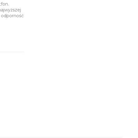
tfon.
najwyższej
i odporność