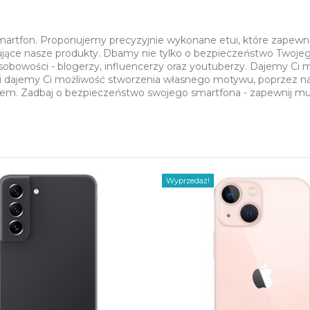
smartfon. Proponujemy precyzyjnie wykonane etui, które zapewn
sujące nasze produkty. Dbamy nie tylko o bezpieczeństwo Twojeg
sobowości - blogerzy, influencerzy oraz youtuberzy. Dajemy Ci
i dajemy Ci możliwość stworzenia własnego motywu, poprzez nasz
ciem. Zadbaj o bezpieczeństwo swojego smartfona - zapewnij m
Wyprzedaż!