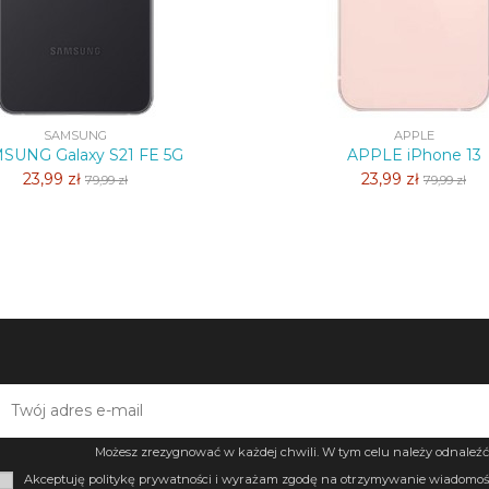
SAMSUNG
APPLE
SUNG Galaxy S21 FE 5G
APPLE iPhone 13
23,99 zł
23,99 zł
79,99 zł
79,99 zł
Możesz zrezygnować w każdej chwili. W tym celu należy odnaleźć 
Akceptuję politykę prywatności i wyrażam zgodę na otrzymywanie wiadomośc