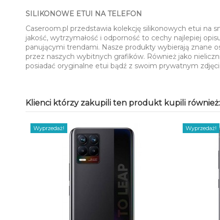
SILIKONOWE ETUI NA TELEFON
Caseroom.pl przedstawia kolekcję silikonowych etui na 
jakość, wytrzymałość i odporność to cechy najlepiej opi
panującymi trendami. Nasze produkty wybierają znane o
przez naszych wybitnych grafików. Również jako nieliczn
posiadać oryginalne etui bądź z swoim prywatnym zdję
Klienci którzy zakupili ten produkt kupili również:
Wyprzedaż!
Wyprzedaż!