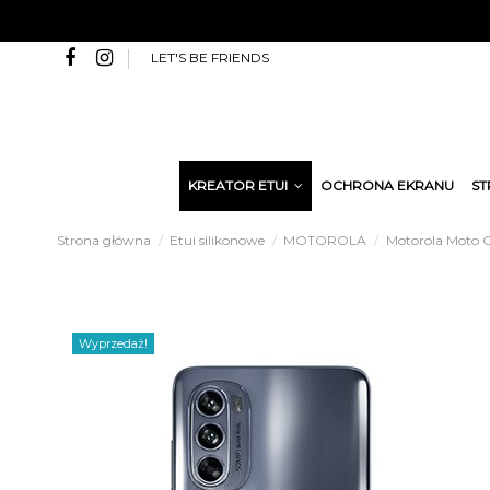
LET'S BE FRIENDS
KREATOR ETUI
OCHRONA EKRANU
ST
Strona główna
Etui silikonowe
MOTOROLA
Motorola Moto G
Wyprzedaż!