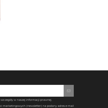
szczegóły w naszej informacji prawnej.
i marketingowych (newsletter) na podany adres e-mail