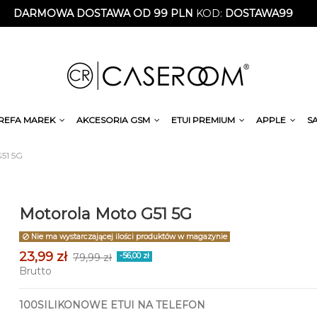
DARMOWA DOSTAWA OD 99 PLN
KOD:
DOSTAWA99
REFA MAREK
AKCESORIA GSM
ETUI PREMIUM
APPLE
S
51 5G
Motorola Moto G51 5G
Nie ma wystarczającej ilości produktów w magazynie
23,99 zł
79,99 zł
-56,00 zł
Brutto
100SILIKONOWE ETUI NA TELEFON