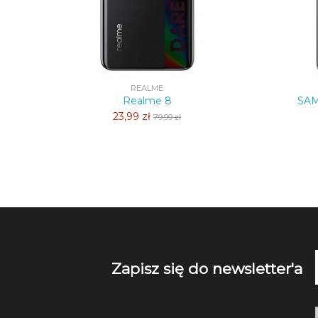
REALME
Realme 8
SAM
23,99 zł
79,99 zł
Zapisz się do newsletter'a