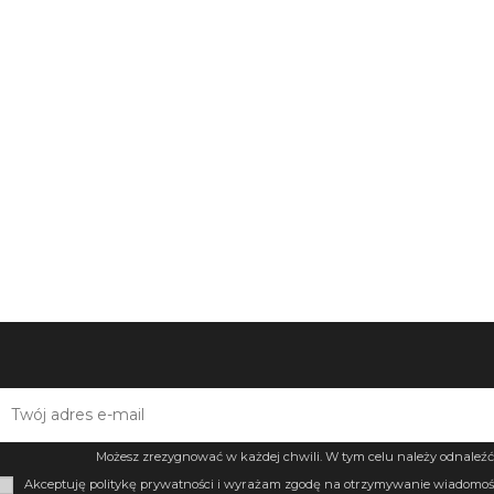
Możesz zrezygnować w każdej chwili. W tym celu należy odnaleźć 
Akceptuję politykę prywatności i wyrażam zgodę na otrzymywanie wiadomośc