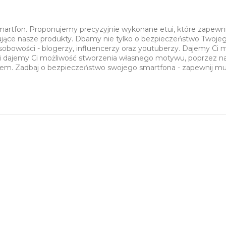
smartfon. Proponujemy precyzyjnie wykonane etui, które zapewn
sujące nasze produkty. Dbamy nie tylko o bezpieczeństwo Twojeg
sobowości - blogerzy, influencerzy oraz youtuberzy. Dajemy Ci
i dajemy Ci możliwość stworzenia własnego motywu, poprzez nasz
ciem. Zadbaj o bezpieczeństwo swojego smartfona - zapewnij m