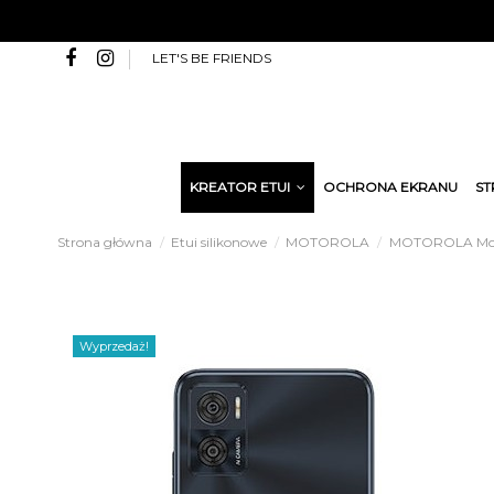
LET'S BE FRIENDS
KREATOR ETUI
OCHRONA EKRANU
ST
Strona główna
Etui silikonowe
MOTOROLA
MOTOROLA Mot
Wyprzedaż!