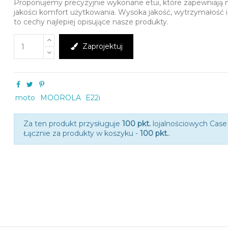
Proponujemy precyzyjnie wykonane etui, które zapewniają 
jakości komfort użytkowania. Wysoka jakość, wytrzymałość 
to cechy najlepiej opisujące nasze produkty.
Zaprojektuj
moto
MOOROLA
E22i
Za ten produkt przysługuje
100 pkt.
lojalnościowych Cas
Łącznie za produkty w koszyku -
100 pkt.
.