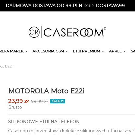
DARMOWA DOSTAWA OD 99 PLN
KOD:
DOSTAWA99
REFA MAREK
AKCESORIA GSM
ETUI PREMIUM
APPLE
S
o E22i
MOTOROLA Moto E22i
23,99 zł
79,99 zł
-56,00 zł
Brutto
SILIKONOWE ETUI NA TELEFON
Caseroom.pl przedstawia kolekcję silikonowych etui na smar