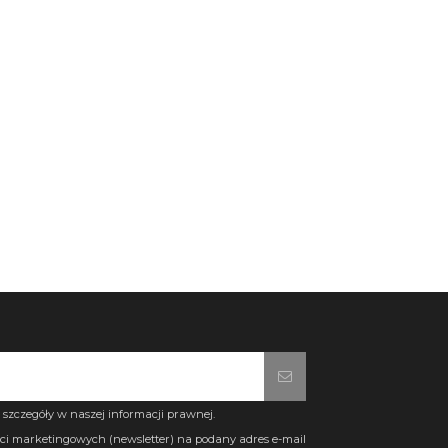
szczegóły w naszej informacji prawnej.
i marketingowych (newsletter) na podany adres e-mail