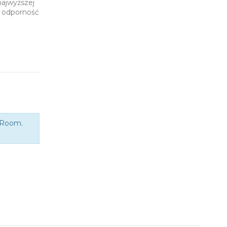
najwyższej
i odporność
eRoom.