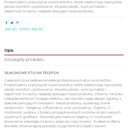
Proponujemy precyzyjnie wykonane etui, które zapewniają najwyższej
jakości komfort użytkowania. Wysoka jakość, wytrzymałość i
odporność to cechy najlepiej opisujące nasze produkty.
A54 5G
OPPO A54 5G
Opis
Szczegóły produktu
SILIKONOWE ETUI NA TELEFON
Caseroom.pl przedstawia kolekcję silikonowych etui na smartfon.
Proponujemy precyzyjnie wykonane etui, które zapewniają najwyższej
jakości komfort użytkowania. Wysoka jakość, wytrzymałość i
odporność to cechy najlepiej opisujące nasze produkty. Dbamy nie tylko
o bezpieczeństwo Twojego telefonu, ale również o jego design zgodny z
obecnie panującymi trendami. Nasze produkty wybierają znane
osobowości - blogerzy, influencerzy oraz youtuberzy. Dajemy Ci
możliwość wyboru z tysięcy przygotowanych wzorów przez naszych
wybitnych grafików. Również jako nieliczni dajemy Ci możliwość
stworzenia własnego motywu, poprzez nasz kreator. To idealna oferta
dla osób, które pragną posiadać oryginalne etui bądź z swoim