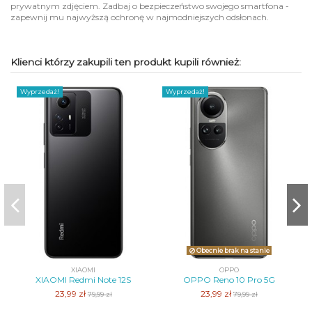
prywatnym zdjęciem. Zadbaj o bezpieczeństwo swojego smartfona -
zapewnij mu najwyższą ochronę w najmodniejszych odsłonach.
Klienci którzy zakupili ten produkt kupili również:
Wyprzedaż!
Wyprzedaż!
Obecnie brak na stanie
XIAOMI
OPPO
XIAOMI Redmi Note 12S
OPPO Reno 10 Pro 5G
23,99 zł
23,99 zł
79,99 zł
79,99 zł