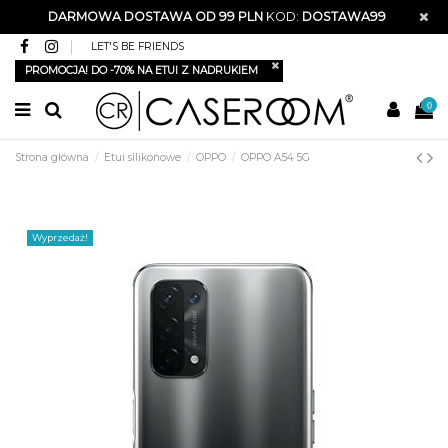
DARMOWA DOSTAWA OD 99 PLN
KOD:
DOSTAWA99
LET'S BE FRIENDS
PROMOCJA! DO -70% NA ETUI Z NADRUKIEM
0
Strona główna
Etui silikonowe
OPPO
OPPO A54 5G
Wyprzedaż!