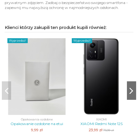
prywatnym zdjęciem. Zadbaj o bezpieczeństwo swojego smartfona -
zapewnij mu najwyższą ochronę w najmodniejszych odsłonach.
Klienci którzy zakupili ten produkt kupili również:
Wyprzedaż!
Wyprzedaż!
Opakowania ozdobne
XIAOMI
Opakowanie ozdobne na etui
XIAOMI Redmi Note 12S
9,99 zł
23,99 zł
79,99 zł