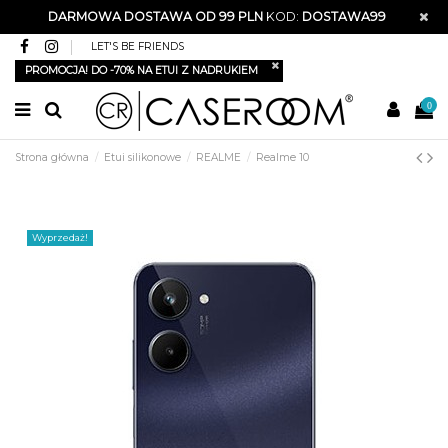
DARMOWA DOSTAWA OD 99 PLN
KOD:
DOSTAWA99
LET'S BE FRIENDS
PROMOCJA! DO -70% NA ETUI Z NADRUKIEM
0
Strona główna
Etui silikonowe
REALME
Realme 10
Wyprzedaż!