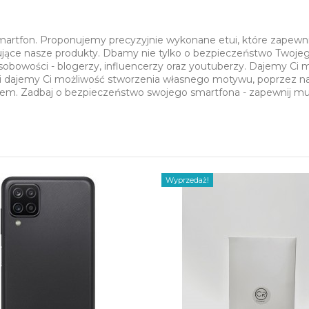
smartfon. Proponujemy precyzyjnie wykonane etui, które zapewn
sujące nasze produkty. Dbamy nie tylko o bezpieczeństwo Twojeg
sobowości - blogerzy, influencerzy oraz youtuberzy. Dajemy Ci
i dajemy Ci możliwość stworzenia własnego motywu, poprzez nasz
ciem. Zadbaj o bezpieczeństwo swojego smartfona - zapewnij m
Wyprzedaż!