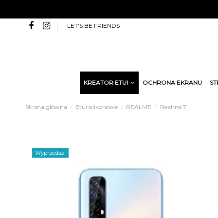
LET'S BE FRIENDS
KREATOR ETUI
OCHRONA EKRANU
ST
Strona główna
Etui silikonowe
REALME
Realme 7
Wyprzedaż!