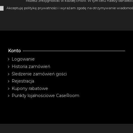
Możesz zrezygnować w każdej chwili. W tym celu należy odnaleźć 
Akceptuję politykę prywatności i wyrażam zgodę na otrzymywanie wiadomośc
Konto
Logowanie
Historia zamówień
Śledzenie zamówień gości
Rejestracja
Kupony rabatowe
Punkty lojalnościowe CaseRoom