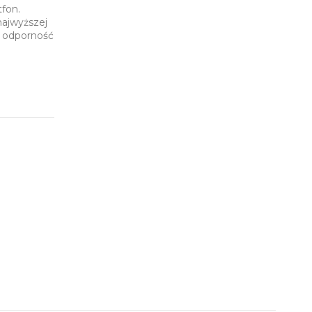
tfon.
najwyższej
i odporność