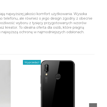
iają najwyższej jakości komfort użytkowania. Wysoka
o telefonu, ale również o jego design zgodny z obecnie
 możliwość wyboru z tysięcy przygotowanych wzorów
 kreator. To idealna oferta dla osób, które pragną
u najwyższą ochronę w najmodniejszych odsłonach.
Wyprzedaż!
Wyprz