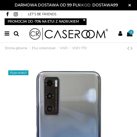
DARMOWA DOSTAWA OD 99 PLN
KOD:
DOSTAWA99
LET'S BE FRIENDS
PROMOCJA! DO -70% NA ETUI Z NADRUKIEM
0
Strona główna
Etui silikonowe
VIVO
VIVO Y70
Wyprzedaż!