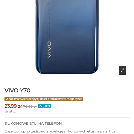
VIVO Y70
Nie ma wystarczającej ilości produktów w magazynie
23,99 zł
79,99 zł
-56,00 zł
Brutto
SILIKONOWE ETUI NA TELEFON
Caseroom.pl przedstawia kolekcję silikonowych etui na smartfon.