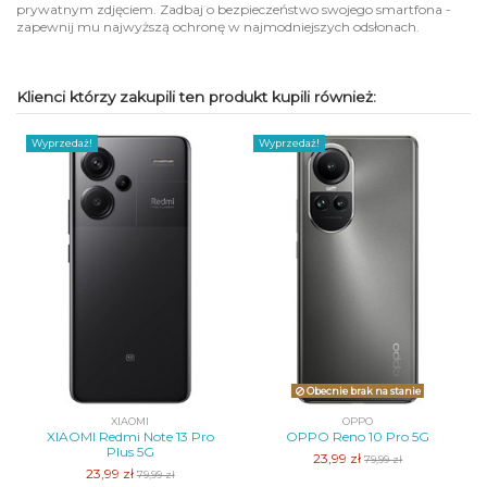
prywatnym zdjęciem. Zadbaj o bezpieczeństwo swojego smartfona -
zapewnij mu najwyższą ochronę w najmodniejszych odsłonach.
Klienci którzy zakupili ten produkt kupili również:
Wyprzedaż!
Wyprzedaż!
Obecnie brak na stanie
XIAOMI
OPPO
XIAOMI Redmi Note 13 Pro
OPPO Reno 10 Pro 5G
Plus 5G
23,99 zł
79,99 zł
23,99 zł
79,99 zł