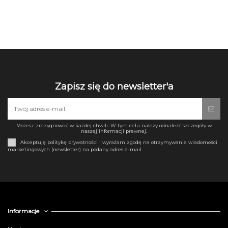
Zapisz się do newsletter'a
Możesz zrezygnować w każdej chwili. W tym celu należy odnaleźć szczegóły w
naszej informacji prawnej.
Akceptuję politykę prywatności i wyrażam zgodę na otrzymywanie wiadomości
marketingowych (newsletter) na podany adres e-mail
Informacje