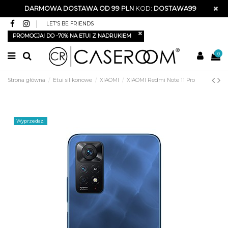
DARMOWA DOSTAWA OD 99 PLN
KOD:
DOSTAWA99
LET'S BE FRIENDS
PROMOCJA! DO -70% NA ETUI Z NADRUKIEM
0
Strona główna
Etui silikonowe
XIAOMI
XIAOMI Redmi Note 11 Pro
Wyprzedaż!