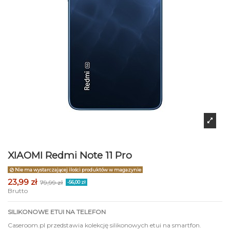
XIAOMI Redmi Note 11 Pro
Nie ma wystarczającej ilości produktów w magazynie
23,99 zł
79,99 zł
-56,00 zł
Brutto
SILIKONOWE ETUI NA TELEFON
Caseroom.pl przedstawia kolekcję silikonowych etui na smartfon.