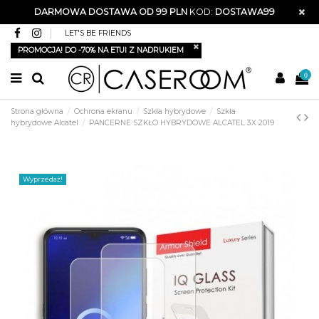
DARMOWA DOSTAWA OD 99 PLN
KOD:
DOSTAWA99
LET'S BE FRIENDS
PROMOCJA! DO -70% NA ETUI Z NADRUKIEM
0
Strona główna
Ochrona ekranu
Szkła hybrydowe
Szkła
hybrydowe Alcatel
PANCERNE SZKŁO HYBRYDOWE ALCATEL 3X 2019
Wyprzedaż!